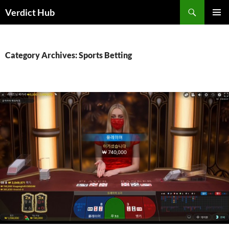
Skip
Search
Verdict Hub
to
PRIMAR
content
MENU
Category Archives: Sports Betting