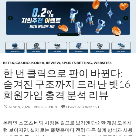
BET16
,
CASINO
,
KOREA
,
REVIEW
,
SPORTS BETTING
,
WEBSITES
한 번 클릭으로 판이 바뀐다:
숨겨진 구조까지 드러난 벳16
회원가입 충격 분석 리뷰
JUNE 5, 2026
VERDICTHUB
LEAVE A COMMENT
온라인 스포츠 베팅 시장은 겉으로 보기엔 단순한 게임 모음처
럼 보이지만, 실제로는 플랫폼마다 전혀 다른 설계 방식과 사용