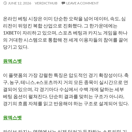
JUNE 12, 2026
VERDICTHUB
LEAVE A COMMENT
온라인 베팅 시장은 이미 단순한 오락을 넘어 데이터, 속도, 심
리전이 뒤엉킨 복합 산업으로 진화했다. 그 한가운데에는
1XBET이 자리하고 있으며, 스포츠 베팅과 카지노 게임을 하나
의 거대한 시스템으로 통합해 전 세계 이용자들의 참여를 끌어
당기고 있다.
원엑스벳
이 플랫폼의 가장 강렬한 특징은 압도적인 경기 확장성이다. 축
구, 농구, 테니스, e스포츠까지 거의 모든 종목이 실시간으로 연
결되어 있으며, 각 경기마다 수십에서 수백 개에 달하는 세부
베팅 옵션이 펼쳐진다. 단순히 결과를 맞히는 구조가 아니라,
경기의 흐름 자체를 읽고 반응해야 하는 구조로 설계되어 있다.
원엑스벳
라이브 카지노 영역에서는 실제 딜러가 등장하는 스트리밍 기