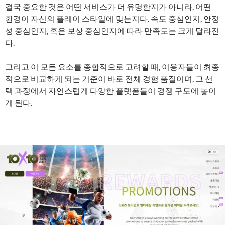
결국 중요한 것은 어떤 서비스가 더 유명한지가 아니라, 어떤
환경이 자신의 플레이 스타일에 맞는지다. 속도 중심인지, 안정
성 중심인지, 혹은 보상 중심인지에 따라 만족도는 크게 달라진
다.
그리고 이 모든 요소를 종합적으로 고려할 때, 이용자들이 최종
적으로 비교하게 되는 기준이 바로 전체 경험 품질이며, 그 선
택 과정에서 자연스럽게 다양한 플랫폼들이 경쟁 구도에 놓이
게 된다.