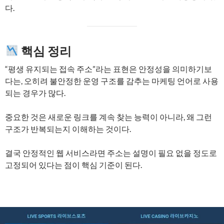
다.
핵심 정리
“평생 유지되는 접속 주소”라는 표현은 안정성을 의미하기보
다는, 오히려 불안정한 운영 구조를 감추는 마케팅 언어로 사용
되는 경우가 많다.
중요한 것은 새로운 링크를 계속 찾는 능력이 아니라, 왜 그런
구조가 반복되는지 이해하는 것이다.
결국 안정적인 웹 서비스라면 주소는 설명이 필요 없을 정도로
고정되어 있다는 점이 핵심 기준이 된다.