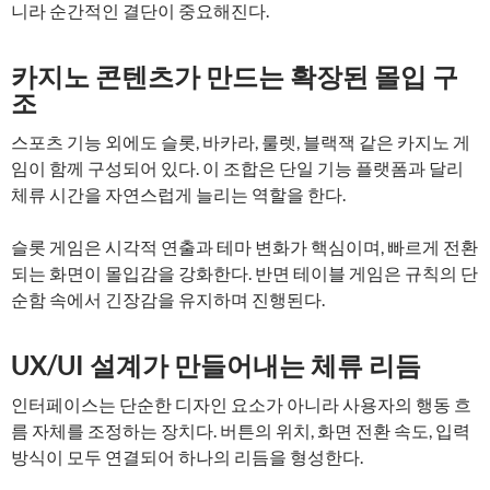
니라 순간적인 결단이 중요해진다.
카지노 콘텐츠가 만드는 확장된 몰입 구
조
스포츠 기능 외에도 슬롯, 바카라, 룰렛, 블랙잭 같은 카지노 게
임이 함께 구성되어 있다. 이 조합은 단일 기능 플랫폼과 달리
체류 시간을 자연스럽게 늘리는 역할을 한다.
슬롯 게임은 시각적 연출과 테마 변화가 핵심이며, 빠르게 전환
되는 화면이 몰입감을 강화한다. 반면 테이블 게임은 규칙의 단
순함 속에서 긴장감을 유지하며 진행된다.
UX/UI 설계가 만들어내는 체류 리듬
인터페이스는 단순한 디자인 요소가 아니라 사용자의 행동 흐
름 자체를 조정하는 장치다. 버튼의 위치, 화면 전환 속도, 입력
방식이 모두 연결되어 하나의 리듬을 형성한다.