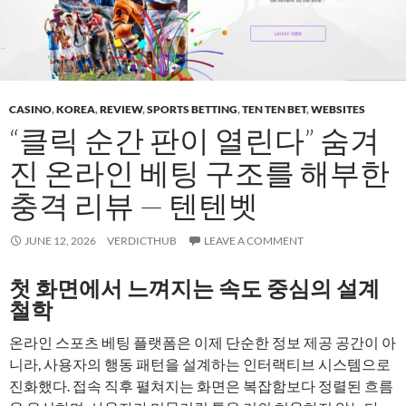
CASINO
,
KOREA
,
REVIEW
,
SPORTS BETTING
,
TEN TEN BET
,
WEBSITES
“클릭 순간 판이 열린다” 숨겨
진 온라인 베팅 구조를 해부한
충격 리뷰 — 텐텐벳
JUNE 12, 2026
VERDICTHUB
LEAVE A COMMENT
첫 화면에서 느껴지는 속도 중심의 설계
철학
온라인 스포츠 베팅 플랫폼은 이제 단순한 정보 제공 공간이 아
니라, 사용자의 행동 패턴을 설계하는 인터랙티브 시스템으로
진화했다. 접속 직후 펼쳐지는 화면은 복잡함보다 정렬된 흐름