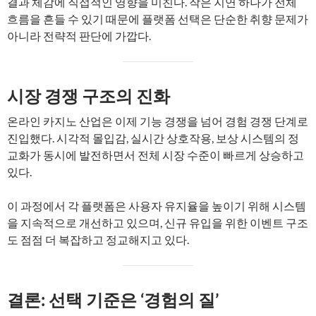
결과 체감에 직접적인 영향을 미친다. 작은 지연 하나가 전체
흐름을 흔들 수 있기 때문에 플랫폼 선택은 단순한 취향 문제가
아니라 전략적 판단에 가깝다.
시장 경쟁 구조의 진화
온라인 카지노 산업은 이제 기능 경쟁을 넘어 경험 경쟁 단계로
진입했다. 시각적 몰입감, 실시간 상호작용, 보상 시스템의 정
교화가 동시에 발전하면서 전체 시장 수준이 빠르게 상승하고
있다.
이 과정에서 각 플랫폼은 사용자 유지율을 높이기 위해 시스템
을 지속적으로 개선하고 있으며, 신규 유입을 위한 이벤트 구조
도 점점 더 복잡하고 정교해지고 있다.
결론: 선택 기준은 ‘경험의 질’