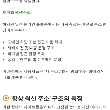
일한 주소를 사용한다.
벳위즈 평생주소
하지만 일부 온라인 플랫폼에서는 다음과 같은 이유로 주소 변
경이 반복된다.
도메인 차단 또는 접근 제한 회피
서버 이전 및 다중 운영 구조
국가별 접근 환경 우회
동일 브랜드의 복수 도메인 운영
이 과정에서 사용자들은 “새 주소”, “최신 링크”라는 형태의 안
내를 계속 받게 된다.
‘항상 최신 주소’ 구조의 특징
이런 형태의 사이트들은 하나의 고정된 접속점 대신 여러 개의