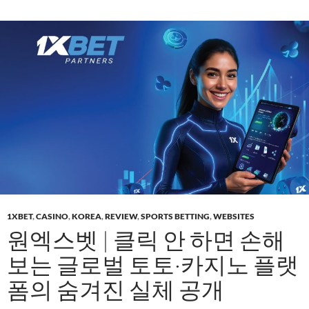
1XBET
,
CASINO
,
KOREA
,
REVIEW
,
SPORTS BETTING
,
WEBSITES
원엑스벳 | 클릭 안 하면 손해
보는 글로벌 토토·카지노 플랫
폼의 숨겨진 실체 공개