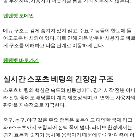
을 우선하며, 사용자가 머뭇거릴 틈을 거의 허용하지 않는다.
텐텐벳 도메인
메뉴 구조는 깊게 숨겨져 있지 않고, 주요 기능들이 한눈에 들
어오도록 배치되어 있다. 이로 인해 처음 방문한 사용자도 빠르
게 구조를 이해하고 다음 단계로 이동하게 된다.
텐텐벳 바로가기
실시간 스포츠 베팅의 긴장감 구조
스포츠 베팅의 핵심은 속도와 변동성이다. 경기 시작 전뿐 아니
라 진행 중에도 배당률이 계속 재조정되며, 이 변화는 사용자의
판단을 지속적으로 자극한다.
축구, 농구, 야구 같은 주요 종목은 물론이고 다양한 국제 리그
와 e스포츠까지 포함되어 선택 폭이 넓다. 라이브 환경에서는
경기 흐름과 숫자가 동시에 움직이기 때문에 단순한 예측이 아