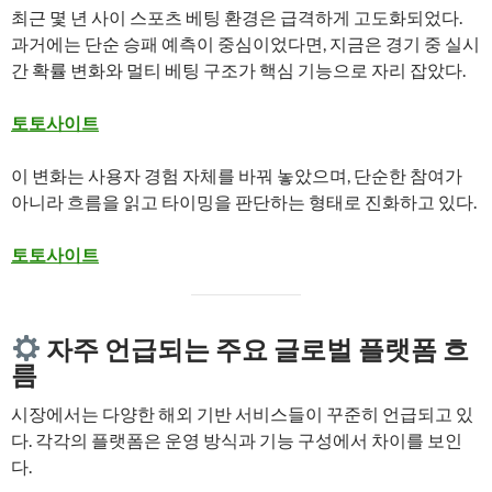
최근 몇 년 사이 스포츠 베팅 환경은 급격하게 고도화되었다.
과거에는 단순 승패 예측이 중심이었다면, 지금은 경기 중 실시
간 확률 변화와 멀티 베팅 구조가 핵심 기능으로 자리 잡았다.
토토사이트
이 변화는 사용자 경험 자체를 바꿔 놓았으며, 단순한 참여가
아니라 흐름을 읽고 타이밍을 판단하는 형태로 진화하고 있다.
토토사이트
자주 언급되는 주요 글로벌 플랫폼 흐
름
시장에서는 다양한 해외 기반 서비스들이 꾸준히 언급되고 있
다. 각각의 플랫폼은 운영 방식과 기능 구성에서 차이를 보인
다.