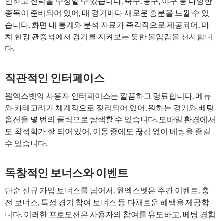
인하고 전략을 수정할 수 있습니다. 축구, 농구, 야구 등 다양한
종목이 준비되어 있어, 매 경기마다 새로운 흥분을 느낄 수 있
습니다. 화면 내 통계와 분석 자료가 즉각적으로 제공되어, 마
치 현장 관중석에서 경기를 지켜보는 듯한 몰입감을 선사합니
다.
직관적인 인터페이스
원엑스벳의 사용자 인터페이스는 깔끔하고 명료합니다. 메뉴
와 카테고리가 체계적으로 정리되어 있어, 원하는 경기와 베팅
옵션을 몇 번의 클릭으로 탐색할 수 있습니다. 모바일 환경에서
도 최적화가 잘 되어 있어, 이동 중에도 끊김 없이 베팅을 즐길
수 있습니다.
독창적인 보너스와 이벤트
단순 신규 가입 보너스를 넘어서, 원엑스벳은 주간 이벤트, 충
전 보너스, 특정 경기 참여 보너스 등 다채로운 혜택을 제공합
니다. 이러한 프로모션은 사용자의 참여를 유도하고, 베팅 경험