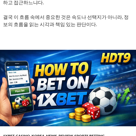
하고 접근하느냐다.
결국 이 흐름 속에서 중요한 것은 속도나 선택지가 아니라, 정
보의 흐름을 읽는 시각과 책임 있는 판단이다.
1XBET
,
CASINO
,
KOREA
,
NEWS
,
REVIEW
,
SPORTS BETTING