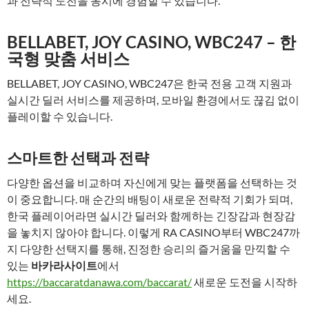
과 전략적 도전을 동시에 경험할 수 있습니다.
BELLABET, JOY CASINO, WBC247 – 한
국형 맞춤 서비스
BELLABET, JOY CASINO, WBC247은 한국 전용 고객 지원과
실시간 딜러 서비스를 제공하며, 모바일 환경에서도 끊김 없이
플레이할 수 있습니다.
스마트한 선택과 전략
다양한 옵션을 비교하며 자신에게 맞는 플랫폼을 선택하는 것
이 중요합니다. 매 순간의 배팅이 새로운 전략적 기회가 되며,
한국 플레이어라면 실시간 딜러와 함께하는 긴장감과 현장감
을 놓치지 않아야 합니다. 이렇게 RA CASINO부터 WBC247까
지 다양한 선택지를 통해, 진정한 승리의 즐거움을 만끽할 수
있는
바카라사이트
에서
https://baccaratdanawa.com/baccarat/
새로운 도전을 시작하
세요.