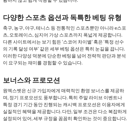
다양한 스포츠 옵션과 독특한 베팅 유형
축구, 농구, 야구, 테니스 등 전통적인 스포츠뿐만 아니라 e스포
츠, 오토레이스, 심지어 가상 스포츠까지 폭넓게 제공합니다.
다른 사이트에서는 보기 힘든 ‘스코어 차이별’ 혹은 ‘특정 선수
의 기록 달성 여부’ 같은 세부 베팅 옵션은 특히 눈길을 끕니다.
이러한 다양성 덕분에 단순한 베팅을 넘어 전략적 판단과 분석
이 요구되는 재미를 경험할 수 있습니다.
보너스와 프로모션
원엑스벳은 신규 가입자에게 매력적인 환영 보너스를 제공하
며, 정기 프로모션도 풍부합니다. 특히 주말 라이브 이벤트나
특정 경기 기간 동안 진행되는 캐시백 프로모션은 이용자에게
실질적인 혜택을 제공합니다. 다만, 일부 조건은 다소 복잡하게
설정되어 있어, 세부 규정을 꼼꼼히 확인하는 것이 중요합니다.