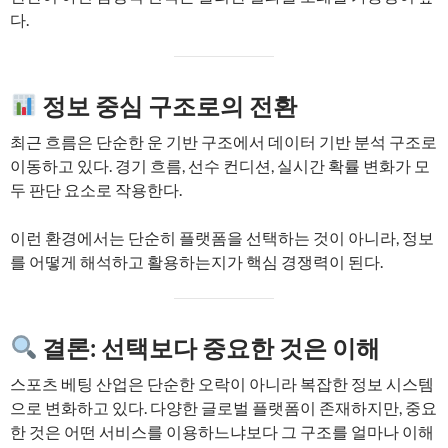
다.
정보 중심 구조로의 전환
최근 흐름은 단순한 운 기반 구조에서 데이터 기반 분석 구조로
이동하고 있다. 경기 흐름, 선수 컨디션, 실시간 확률 변화가 모
두 판단 요소로 작용한다.
이런 환경에서는 단순히 플랫폼을 선택하는 것이 아니라, 정보
를 어떻게 해석하고 활용하는지가 핵심 경쟁력이 된다.
결론: 선택보다 중요한 것은 이해
스포츠 베팅 산업은 단순한 오락이 아니라 복잡한 정보 시스템
으로 변화하고 있다. 다양한 글로벌 플랫폼이 존재하지만, 중요
한 것은 어떤 서비스를 이용하느냐보다 그 구조를 얼마나 이해