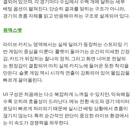
결되어 있으며, 각 경기마다 수십에서 수백 개에 달하는 세부
베팅 옵션이 펼쳐진다. 단순히 결과를 맞히는 구조가 아니라,
경기의 흐름 자체를 읽고 반응해야 하는 구조로 설계되어 있다.
원엑스벳
라이브 카지노 영역에서는 실제 딜러가 등장하는 스트리밍 기
반 게임이 중심을 이룬다. 룰렛이 돌아가는 순간의 미세한 긴장
감, 카드가 뒤집히는 찰나의 정적, 그리고 화면 너머로 전달되
는 현장감이 결합되어 마치 실제 카지노에 들어온 듯한 착각을
만든다. 슬롯 게임 역시 시각적 연출이 강화되어 있어 몰입감을
빠르게 끌어올린다.
UI 구성은 처음에는 다소 복잡하게 느껴질 수 있지만, 익숙해질
수록 오히려 효율성이 드러난다. 메뉴 전환 속도와 경기 데이터
로딩이 빠르게 처리되기 때문에 실시간 베팅 상황에서 흐름이
끊기지 않는다. 특히 순간적인 판단이 중요한 라이브 환경에서
는 이 속도가 경쟁력을 좌우한다.