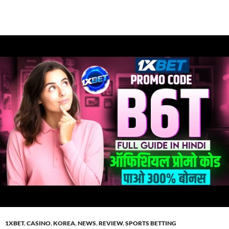
1XBET
,
CASINO
,
KOREA
,
NEWS
,
REVIEW
,
SPORTS BETTING