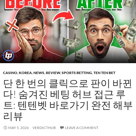
CASINO
,
KOREA
,
NEWS
,
REVIEW
,
SPORTS BETTING
,
TEN TEN BET
단 한 번의 클릭으로 판이 바뀐
다! 숨겨진 베팅 허브 접근 루
트: 텐텐벳 바로가기 완전 해부
리뷰
MAY 5, 2026
VERDICTHUB
LEAVE A COMMENT