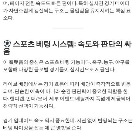
며, 페이지 전환 속도도 빠른 편이다. 특히 실시간 경기 데이터
가 자연스럽게 갱신되는 구조는 몰입감을 유지시키는 핵심 요
소다.
스포츠 베팅 시스템: 속도와 판단의 싸
움
이 플랫폼의 중심은 스포츠 베팅 기능이다. 축구, 농구, 야구를
포함해 다양한 글로벌 경기들이 실시간으로 제공된다.
라이브 베팅에서는 경기 흐름에 따라 배당이 즉각적으로 변동
되며, 단순한 예측이 아니라 순간 판단력이 중요한 역할을 한
다. 핸디캡, 언더/오버, 세부 이벤트 베팅까지 폭넓게 제공되어
전략적 선택이 가능하다.
경기 업데이트 속도 역시 중요한데, 지연 없이 반영되는 구조는
베팅 타이밍을 잡는 데 큰 영향을 준다.