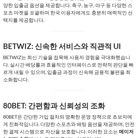
양한 입출금 옵션을 제공합니다. 축구, 농구, 야구 등 다양한 스
포츠 마켓을 포괄하며 한국 이용자에게도 충분히 매력적인 선
택지를 제공합니다.
BETWIZ: 신속한 서비스와 직관적 UI
BETWIZ는 최신 기술을 접목해 사용자 경험을 극대화했습니
다. 실시간 배당률과 효율적인 인터페이스로 전략적 판단을 빠
르게 내릴 수 있으며, 입출금 과정이 신속해 금융적 불편을 최
소화합니다.
80BET: 간편함과 신뢰성의 조화
80BET은 간단한 가입 절차와 명확한 운영 정책으로 초보자에
게 친화적입니다. 다양한 스포츠와 배팅 옵션을 제공하며, 안전
한 결제 시스템으로 자산을 보호합니다. 이러한 요소는
메이저