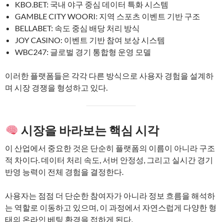
KBO.BET: 국내 야구 중심 데이터 특화 시스템
GAMBLE CITY WOORI: 지역 스포츠 이벤트 기반 구조
BELLABET: 속도 중심 배당 처리 방식
JOY CASINO: 이벤트 기반 참여 보상 시스템
WBC247: 글로벌 경기 통합형 운영 모델
이러한 플랫폼들은 각각 다른 방식으로 사용자 경험을 설계하
며 시장 경쟁을 형성하고 있다.
시장을 바라보는 핵심 시각
이 산업에서 중요한 것은 단순히 플랫폼의 이름이 아니라 구조
적 차이다. 데이터 처리 속도, 서버 안정성, 그리고 실시간 경기
반영 능력이 전체 경험을 결정한다.
사용자는 점점 더 단순한 참여자가 아니라 정보 흐름을 해석하
는 역할로 이동하고 있으며, 이 과정에서 자연스럽게 다양한 형
태의 온라인 베팅 환경을 접하게 된다.