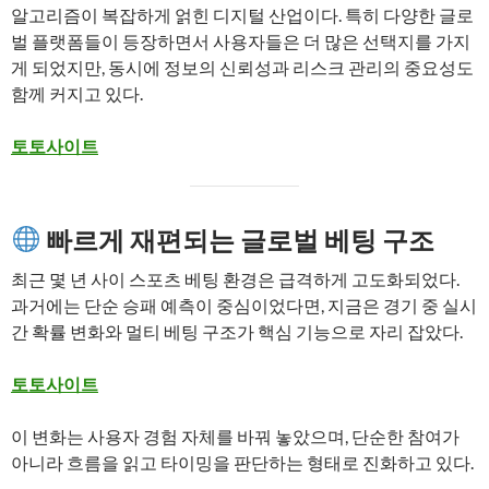
알고리즘이 복잡하게 얽힌 디지털 산업이다. 특히 다양한 글로
벌 플랫폼들이 등장하면서 사용자들은 더 많은 선택지를 가지
게 되었지만, 동시에 정보의 신뢰성과 리스크 관리의 중요성도
함께 커지고 있다.
토토사이트
빠르게 재편되는 글로벌 베팅 구조
최근 몇 년 사이 스포츠 베팅 환경은 급격하게 고도화되었다.
과거에는 단순 승패 예측이 중심이었다면, 지금은 경기 중 실시
간 확률 변화와 멀티 베팅 구조가 핵심 기능으로 자리 잡았다.
토토사이트
이 변화는 사용자 경험 자체를 바꿔 놓았으며, 단순한 참여가
아니라 흐름을 읽고 타이밍을 판단하는 형태로 진화하고 있다.