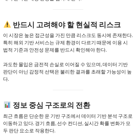
반드시 고려해야 할 현실적 리스크
이 시장은 높은 접근성을 가진 만큼 리스크도 동시에 존재한다.
특히 해외 기반 서비스는 규제 환경이 다르기 때문에 이용 시
법적 기준과 안전성 문제를 반드시 확인해야 한다.
과도한 몰입은 금전적 손실로 이어질 수 있으며, 데이터 기반
판단이 아닌 감정적 선택은 불리한 결과를 초래할 가능성이 높
다.
정보 중심 구조로의 전환
최근 흐름은 단순한 운 기반 구조에서 데이터 기반 분석 구조로
이동하고 있다. 경기 흐름, 선수 컨디션, 실시간 확률 변화가 모
두 판단 요소로 작용한다.