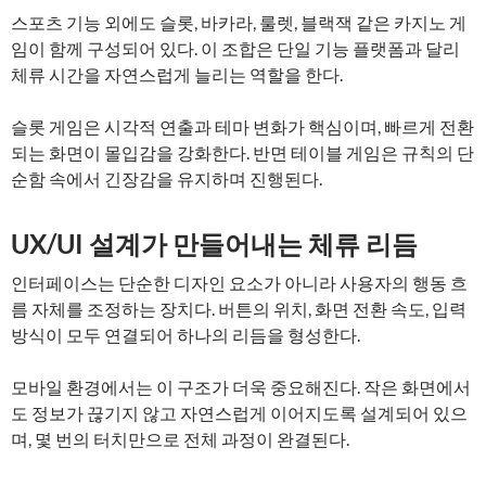
스포츠 기능 외에도 슬롯, 바카라, 룰렛, 블랙잭 같은 카지노 게
임이 함께 구성되어 있다. 이 조합은 단일 기능 플랫폼과 달리
체류 시간을 자연스럽게 늘리는 역할을 한다.
슬롯 게임은 시각적 연출과 테마 변화가 핵심이며, 빠르게 전환
되는 화면이 몰입감을 강화한다. 반면 테이블 게임은 규칙의 단
순함 속에서 긴장감을 유지하며 진행된다.
UX/UI 설계가 만들어내는 체류 리듬
인터페이스는 단순한 디자인 요소가 아니라 사용자의 행동 흐
름 자체를 조정하는 장치다. 버튼의 위치, 화면 전환 속도, 입력
방식이 모두 연결되어 하나의 리듬을 형성한다.
모바일 환경에서는 이 구조가 더욱 중요해진다. 작은 화면에서
도 정보가 끊기지 않고 자연스럽게 이어지도록 설계되어 있으
며, 몇 번의 터치만으로 전체 과정이 완결된다.