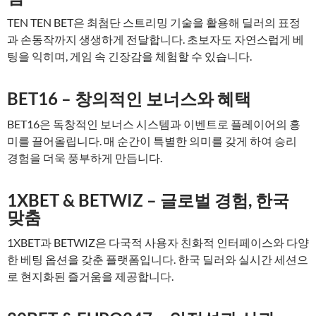
TEN TEN BET은 최첨단 스트리밍 기술을 활용해 딜러의 표정
과 손동작까지 생생하게 전달합니다. 초보자도 자연스럽게 베
팅을 익히며, 게임 속 긴장감을 체험할 수 있습니다.
BET16 – 창의적인 보너스와 혜택
BET16은 독창적인 보너스 시스템과 이벤트로 플레이어의 흥
미를 끌어올립니다. 매 순간이 특별한 의미를 갖게 하여 승리
경험을 더욱 풍부하게 만듭니다.
1XBET & BETWIZ – 글로벌 경험, 한국
맞춤
1XBET과 BETWIZ은 다국적 사용자 친화적 인터페이스와 다양
한 베팅 옵션을 갖춘 플랫폼입니다. 한국 딜러와 실시간 세션으
로 현지화된 즐거움을 제공합니다.