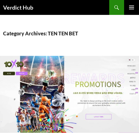
Skip
Search
Verdict Hub
to
PRIMAR
content
MENU
Category Archives: TEN TEN BET