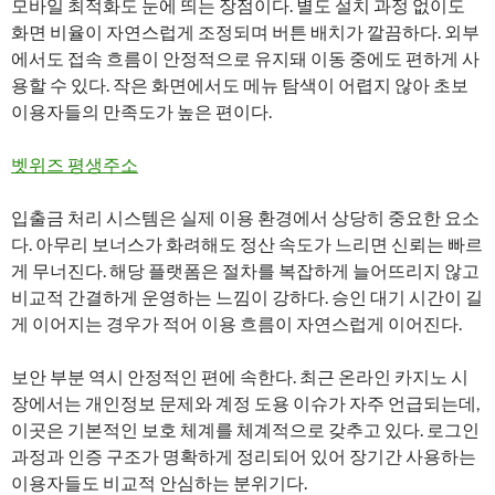
모바일 최적화도 눈에 띄는 장점이다. 별도 설치 과정 없이도
화면 비율이 자연스럽게 조정되며 버튼 배치가 깔끔하다. 외부
에서도 접속 흐름이 안정적으로 유지돼 이동 중에도 편하게 사
용할 수 있다. 작은 화면에서도 메뉴 탐색이 어렵지 않아 초보
이용자들의 만족도가 높은 편이다.
벳위즈 평생주소
입출금 처리 시스템은 실제 이용 환경에서 상당히 중요한 요소
다. 아무리 보너스가 화려해도 정산 속도가 느리면 신뢰는 빠르
게 무너진다. 해당 플랫폼은 절차를 복잡하게 늘어뜨리지 않고
비교적 간결하게 운영하는 느낌이 강하다. 승인 대기 시간이 길
게 이어지는 경우가 적어 이용 흐름이 자연스럽게 이어진다.
보안 부분 역시 안정적인 편에 속한다. 최근 온라인 카지노 시
장에서는 개인정보 문제와 계정 도용 이슈가 자주 언급되는데,
이곳은 기본적인 보호 체계를 체계적으로 갖추고 있다. 로그인
과정과 인증 구조가 명확하게 정리되어 있어 장기간 사용하는
이용자들도 비교적 안심하는 분위기다.