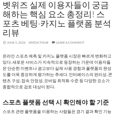
벳위즈 실제 이용자들이 궁금
해하는 핵심 요소 총정리! 스
포츠 베팅·카지노 플랫폼 분석
리뷰
JUNE 5, 2026
VERDICTHUB
LEAVE A COMMENT
온라인 스포츠 예측 및 카지노 플랫폼 시장은 빠르게 변화하고
있다. 새로운 서비스가 지속적으로 등장하는 가운데 이용자들
은 단순한 이벤트나 광고보다 실제 사용 경험과 플랫폼의 완성
도를 더욱 중요하게 평가하는 추세다. 인터페이스의 편리성, 콘
텐츠 구성, 접속 안정성, 모바일 최적화 수준 등 다양한 요소가
종합적으로 검토 대상이 된다.
스포츠 플랫폼 선택 시 확인해야 할 기준
스포츠 관련 플랫폼을 이용하는 사람들은 경기 결과 확인 기능