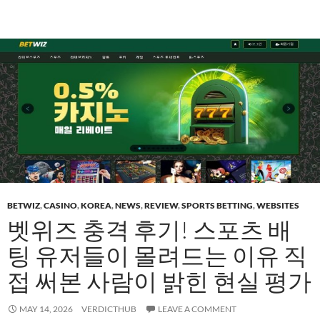
BETWIZ
,
CASINO
,
KOREA
,
NEWS
,
REVIEW
,
SPORTS BETTING
,
WEBSITES
벳위즈 충격 후기! 스포츠 배
팅 유저들이 몰려드는 이유 직
접 써본 사람이 밝힌 현실 평가
MAY 14, 2026
VERDICTHUB
LEAVE A COMMENT