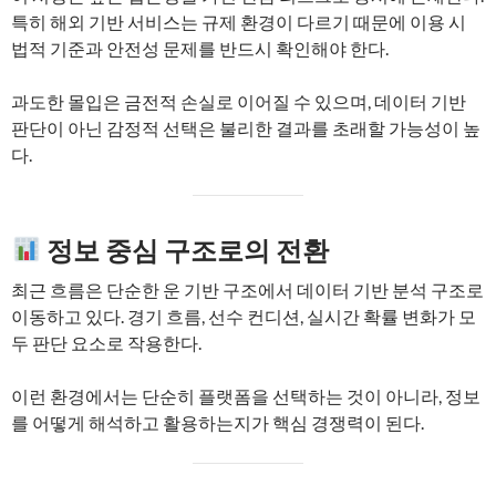
특히 해외 기반 서비스는 규제 환경이 다르기 때문에 이용 시
법적 기준과 안전성 문제를 반드시 확인해야 한다.
과도한 몰입은 금전적 손실로 이어질 수 있으며, 데이터 기반
판단이 아닌 감정적 선택은 불리한 결과를 초래할 가능성이 높
다.
정보 중심 구조로의 전환
최근 흐름은 단순한 운 기반 구조에서 데이터 기반 분석 구조로
이동하고 있다. 경기 흐름, 선수 컨디션, 실시간 확률 변화가 모
두 판단 요소로 작용한다.
이런 환경에서는 단순히 플랫폼을 선택하는 것이 아니라, 정보
를 어떻게 해석하고 활용하는지가 핵심 경쟁력이 된다.