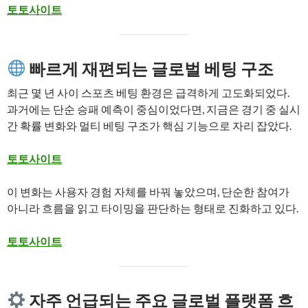
토토사이트
빠르게 재편되는 글로벌 베팅 구조
최근 몇 년 사이 스포츠 베팅 환경은 급격하게 고도화되었다.
과거에는 단순 승패 예측이 중심이었다면, 지금은 경기 중 실시
간 확률 변화와 멀티 베팅 구조가 핵심 기능으로 자리 잡았다.
토토사이트
이 변화는 사용자 경험 자체를 바꿔 놓았으며, 단순한 참여가
아니라 흐름을 읽고 타이밍을 판단하는 형태로 진화하고 있다.
토토사이트
자주 언급되는 주요 글로벌 플랫폼 흐