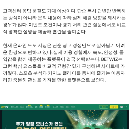
고객센터 응답 품질도 기대 이상이다. 단순 복사 답변만 반복하
는 방식이 아니라 문의 내용에 따라 실제 해결 방향을 제시하는
경우가 많다. 이벤트 조건이나 경기 처리 관련 질문에서도 비교
적 명확한 설명을 제공해 혼란을 줄여준다.
현재 온라인 토토 시장은 단순 광고 경쟁만으로 살아남기 어려
운 환경으로 변하고 있다. 실제 이용 경험에서 속도, 안정성, 몰
입감을 함께 제공하는 플랫폼이 결국 선택받는다. BETWIZ는
그런 핵심 요소들을 비교적 균형감 있게 구성해낸 사이트에 가
까웠다. 스포츠 분석과 카지노 플레이를 동시에 즐기는 이용자
라면 충분히 관심을 가져볼 만한 플랫폼으로 보인다.