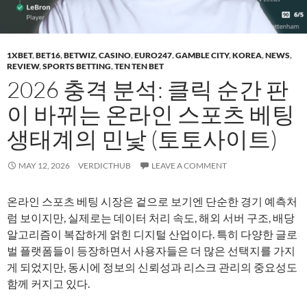
1XBET
,
BET16
,
BETWIZ
,
CASINO
,
EURO247
,
GAMBLE CITY
,
KOREA
,
NEWS
,
REVIEW
,
SPORTS BETTING
,
TEN TEN BET
2026 충격 분석: 클릭 순간 판
이 바뀌는 온라인 스포츠 베팅
생태계의 민낯 (토토사이트)
MAY 12, 2026
VERDICTHUB
LEAVE A COMMENT
온라인 스포츠 베팅 시장은 겉으로 보기엔 단순한 경기 예측처
럼 보이지만, 실제로는 데이터 처리 속도, 해외 서버 구조, 배당
알고리즘이 복잡하게 얽힌 디지털 산업이다. 특히 다양한 글로
벌 플랫폼들이 등장하면서 사용자들은 더 많은 선택지를 가지
게 되었지만, 동시에 정보의 신뢰성과 리스크 관리의 중요성도
함께 커지고 있다.