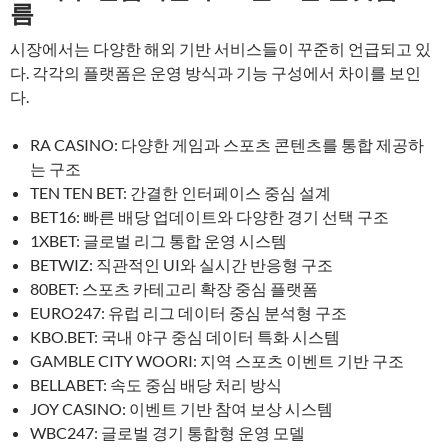
름
시장에서는 다양한 해외 기반 서비스들이 꾸준히 언급되고 있
다. 각각의 플랫폼은 운영 방식과 기능 구성에서 차이를 보인
다.
RA CASINO: 다양한 게임과 스포츠 콘텐츠를 통합 제공하
는 구조
TEN TEN BET: 간결한 인터페이스 중심 설계
BET16: 빠른 배당 업데이트와 다양한 경기 선택 구조
1XBET: 글로벌 리그 통합 운영 시스템
BETWIZ: 직관적인 UI와 실시간 반응형 구조
80BET: 스포츠 카테고리 확장 중심 플랫폼
EURO247: 유럽 리그 데이터 중심 분석형 구조
KBO.BET: 국내 야구 중심 데이터 특화 시스템
GAMBLE CITY WOORI: 지역 스포츠 이벤트 기반 구조
BELLABET: 속도 중심 배당 처리 방식
JOY CASINO: 이벤트 기반 참여 보상 시스템
WBC247: 글로벌 경기 통합형 운영 모델