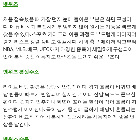
벳위즈
처음 접속했을 때 가장 먼저 눈에 들어온 부분은 화면 구성이
다. 메뉴 배치가 복잡하게 뒤엉키지 않아 원하는 기능을 빠르게
찾을 수 있다. 스포츠 카테고리 이동 과정도 부드럽게 이어지며
경기 리스트 정렬 상태도 깔끔하다. 해외 축구 메이저 리그부터
NBA, MLB, 배구, UFC까지 다양한 종목이 세밀하게 구성되어
있어 분석 중심 이용자도 만족감을 느끼기 쉬운 구조다.
벳위즈 평생주소
라이브 베팅 환경은 상당히 안정적이다. 경기 흐름이 바뀌면 배
당 변동이 빠르게 반영되며 실시간 데이터 전달 속도도 준수한
편이다. 갑자기 멈추거나 화면이 꼬이는 현상이 적어 흐름이 자
연스럽게 이어진다. 특히 경기 중간에 급하게 배당이 흔들리는
상황이 비교적 적어 차분하게 접근하려는 사용자에게 좋은 인
상을 남긴다.
벳위즈 슬롯