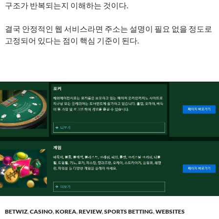
구조가 반복되는지 이해하는 것이다.
결국 안정적인 웹 서비스라면 주소는 설명이 필요 없을 정도로
고정되어 있다는 점이 핵심 기준이 된다.
BETWIZ
,
CASINO
,
KOREA
,
REVIEW
,
SPORTS BETTING
,
WEBSITES