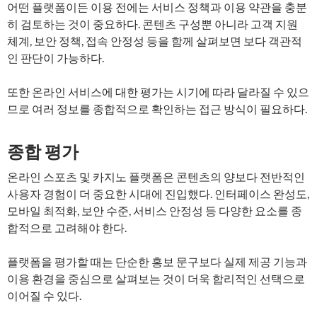
어떤 플랫폼이든 이용 전에는 서비스 정책과 이용 약관을 충분
히 검토하는 것이 중요하다. 콘텐츠 구성뿐 아니라 고객 지원
체계, 보안 정책, 접속 안정성 등을 함께 살펴보면 보다 객관적
인 판단이 가능하다.
또한 온라인 서비스에 대한 평가는 시기에 따라 달라질 수 있으
므로 여러 정보를 종합적으로 확인하는 접근 방식이 필요하다.
종합 평가
온라인 스포츠 및 카지노 플랫폼은 콘텐츠의 양보다 전반적인
사용자 경험이 더 중요한 시대에 진입했다. 인터페이스 완성도,
모바일 최적화, 보안 수준, 서비스 안정성 등 다양한 요소를 종
합적으로 고려해야 한다.
플랫폼을 평가할 때는 단순한 홍보 문구보다 실제 제공 기능과
이용 환경을 중심으로 살펴보는 것이 더욱 합리적인 선택으로
이어질 수 있다.