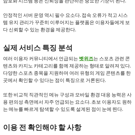
암호화 시스템 등은 신뢰성을 판단하는 중요한 기준이 된다.
안정적인 서버 운영 역시 필수 요소다. 접속 오류가 적고 시스
템 유지 관리가 꾸준히 이루어지는 플랫폼은 이용자들에게 보
다 신뢰할 수 있는 환경을 제공한다.
실제 서비스 특징 분석
여러 이용자 커뮤니티에서 언급되는
벳위즈
는 스포츠 관련 콘
텐츠와 카지노 카테고리를 함께 제공하는 형태로 알려져 있다.
다양한 스포츠 종목을 지원하며 여러 유형의 게임 콘텐츠를 한
곳에서 확인할 수 있다는 점이 특징으로 거론된다.
또한 비교적 직관적인 메뉴 구성과 모바일 환경 대응 능력은 사
용 편의성 측면에서 자주 언급되는 요소다. 초보 이용자도 원하
는 메뉴를 빠르게 탐색할 수 있도록 설계된 점이 눈에 띈다.
이용 전 확인해야 할 사항