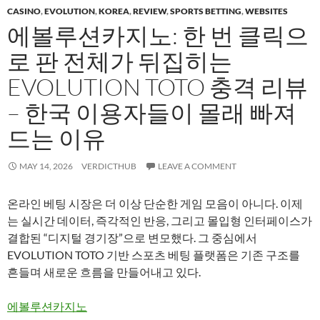
CASINO
,
EVOLUTION
,
KOREA
,
REVIEW
,
SPORTS BETTING
,
WEBSITES
에볼루션카지노: 한 번 클릭으
로 판 전체가 뒤집히는
EVOLUTION TOTO 충격 리뷰
– 한국 이용자들이 몰래 빠져
드는 이유
MAY 14, 2026
VERDICTHUB
LEAVE A COMMENT
온라인 베팅 시장은 더 이상 단순한 게임 모음이 아니다. 이제
는 실시간 데이터, 즉각적인 반응, 그리고 몰입형 인터페이스가
결합된 “디지털 경기장”으로 변모했다. 그 중심에서
EVOLUTION TOTO 기반 스포츠 베팅 플랫폼은 기존 구조를
흔들며 새로운 흐름을 만들어내고 있다.
에볼루션카지노