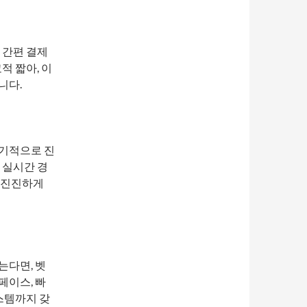
 간편 결제
적 짧아, 이
니다.
정기적으로 진
 실시간 경
미진진하게
는다면, 벳
페이스, 빠
스템까지 갖