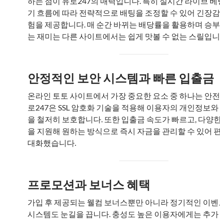
하는 점이 유로247의 매력입니다. 특히 실시간 라이브 베
기 흐름에 따라 전략적으로 배팅을 조정할 수 있어 긴장감
험을 제공합니다. 매 순간 바뀌는 배당률을 활용하며 승
는 재미는 다른 사이트에서는 쉽게 맛볼 수 없는 스릴입니
안정적인 보안 시스템과 빠른 입출금
온라인 토토 사이트에서 가장 중요한 요소 중 하나는 안전
로247은 SSL 암호화 기술을 적용해 이용자의 개인정보와
을 철저히 보호합니다. 또한 입출금 속도가 빠르고, 다양한
을 지원해 원하는 방식으로 즉시 자금을 관리할 수 있어 
대화했습니다.
프로모션과 보너스 혜택
가입 후 제공되는 웰컴 보너스뿐만 아니라 정기적인 이
시스템도 눈길을 끕니다. 충성도 높은 이용자에게는 추가