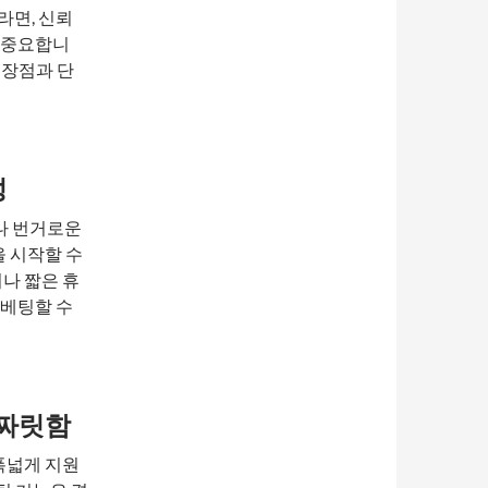
라면, 신뢰
 중요합니
 장점과 단
성
나 번거로운
을 시작할 수
나 짧은 휴
 베팅할 수
 짜릿함
폭넓게 지원