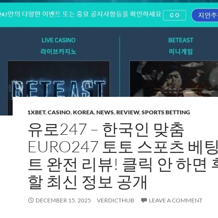
1XBET
,
CASINO
,
KOREA
,
NEWS
,
REVIEW
,
SPORTS BETTING
유로247 – 한국인 맞춤
EURO247 토토 스포츠 베
트 완전 리뷰! 클릭 안 하면
할 최신 정보 공개
DECEMBER 15, 2025
VERDICTHUB
LEAVE A COMMENT