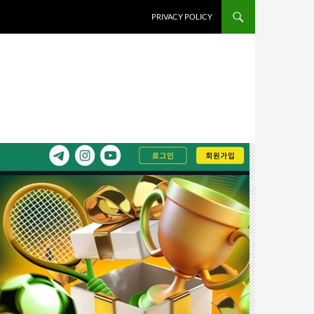
PRIVACY POLICY