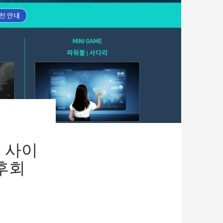
팅 사이
 후회