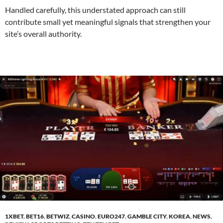
Handled carefully, this understated approach can still
contribute small yet meaningful signals that strengthen your
site’s overall authority.
1XBET
,
BET16
,
BETWIZ
,
CASINO
,
EURO247
,
GAMBLE CITY
,
KOREA
,
NEWS
,