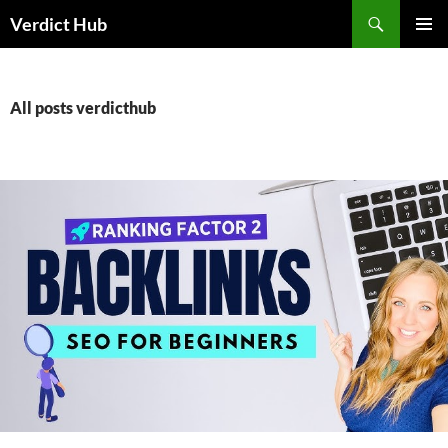
Skip
Search
Verdict Hub
to
PRIMAR
content
MENU
All posts verdicthub