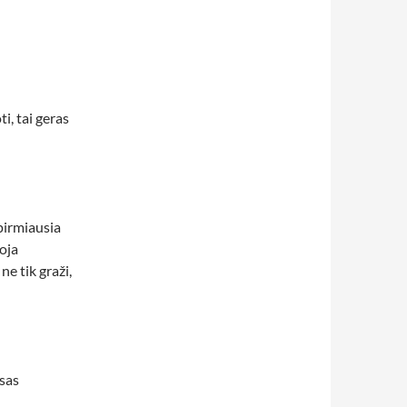
i, tai geras
 pirmiausia
uoja
ne tik graži,
sas