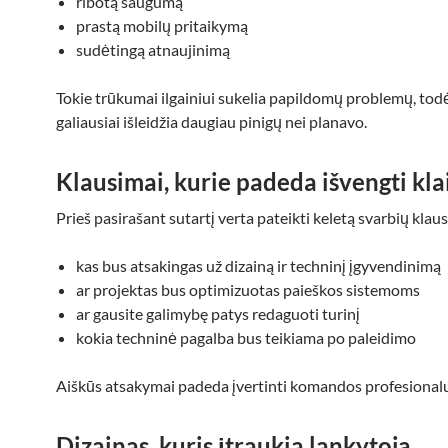
ribotą saugumą
prastą mobilų pritaikymą
sudėtingą atnaujinimą
Tokie trūkumai ilgainiui sukelia papildomų problemų, todė
galiausiai išleidžia daugiau pinigų nei planavo.
Klausimai, kurie padeda išvengti kl
Prieš pasirašant sutartį verta pateikti keletą svarbių klau
kas bus atsakingas už dizainą ir techninį įgyvendinimą
ar projektas bus optimizuotas paieškos sistemoms
ar gausite galimybę patys redaguoti turinį
kokia techninė pagalba bus teikiama po paleidimo
Aiškūs atsakymai padeda įvertinti komandos profesional
Dizainas, kuris įtraukia lankytoją