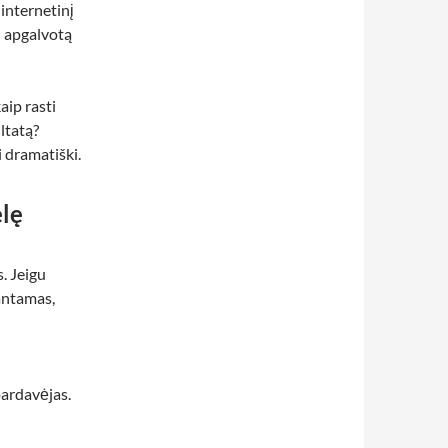
 internetinį
i apgalvotą
aip rasti
ltatą?
i dramatiški.
elę
. Jeigu
antamas,
pardavėjas.