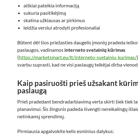
aiškiai pateikia informaciją
sukuria pasitikėjimą
skatina užklausas ar pirkimus
leidžia verslui atrodyti profesionaliai
Būtent dėl šios priežasties daugelis įmonių pradeda ieško
paslaugos, vadinamos
interneto svetainių kūrimas
(
https://marketsmart.eu/lt/interneto-svetainiu-kurimas/
svarbu suprasti, kad ne visi paslaugų teikėjai dirba vienod
Kaip pasiruošti prieš užsakant kūri
paslaugą
Prieš pradedant bendradarbiavimą verta skirti šiek tiek la
planavimui. Šis žingsnis padeda išvengti nereikalingų išlai
netinkamų sprendimų.
Pirmiausia apgalvokite kelis esminius dalykus: