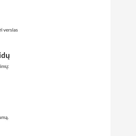
l verslas
aidų
simų:
umą.