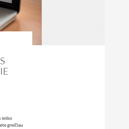
S
IE
 ieško
ete greičiau