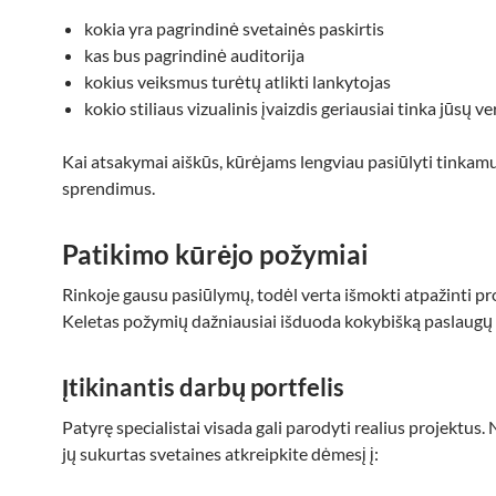
kokia yra pagrindinė svetainės paskirtis
kas bus pagrindinė auditorija
kokius veiksmus turėtų atlikti lankytojas
kokio stiliaus vizualinis įvaizdis geriausiai tinka jūsų ve
Kai atsakymai aiškūs, kūrėjams lengviau pasiūlyti tinkam
sprendimus.
Patikimo kūrėjo požymiai
Rinkoje gausu pasiūlymų, todėl verta išmokti atpažinti pr
Keletas požymių dažniausiai išduoda kokybišką paslaugų 
Įtikinantis darbų portfelis
Patyrę specialistai visada gali parodyti realius projektus
jų sukurtas svetaines atkreipkite dėmesį į: