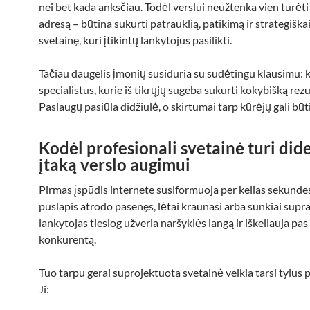
nei bet kada anksčiau. Todėl verslui neužtenka vien turėti
adresą – būtina sukurti patrauklią, patikimą ir strategiška
svetainę, kuri įtikintų lankytojus pasilikti.
Tačiau daugelis įmonių susiduria su sudėtingu klausimu: k
specialistus, kurie iš tikrųjų sugeba sukurti kokybišką rezu
Paslaugų pasiūla didžiulė, o skirtumai tarp kūrėjų gali būt
Kodėl profesionali svetainė turi did
įtaką verslo augimui
Pirmas įspūdis internete susiformuoja per kelias sekundes
puslapis atrodo pasenęs, lėtai kraunasi arba sunkiai supr
lankytojas tiesiog užveria naršyklės langą ir iškeliauja pas
konkurentą.
Tuo tarpu gerai suprojektuota svetainė veikia tarsi tylus 
Ji: