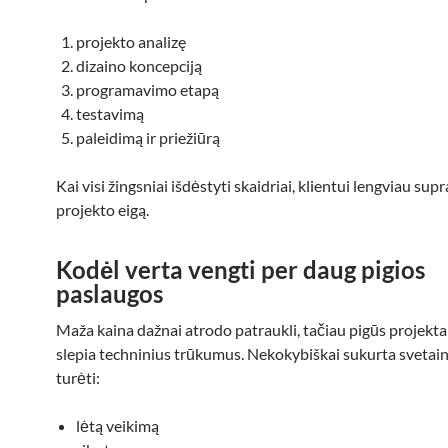
projekto analizę
dizaino koncepciją
programavimo etapą
testavimą
paleidimą ir priežiūrą
Kai visi žingsniai išdėstyti skaidriai, klientui lengviau supr
projekto eigą.
Kodėl verta vengti per daug pigios
paslaugos
Maža kaina dažnai atrodo patraukli, tačiau pigūs projektai
slepia techninius trūkumus. Nekokybiškai sukurta svetain
turėti:
lėtą veikimą