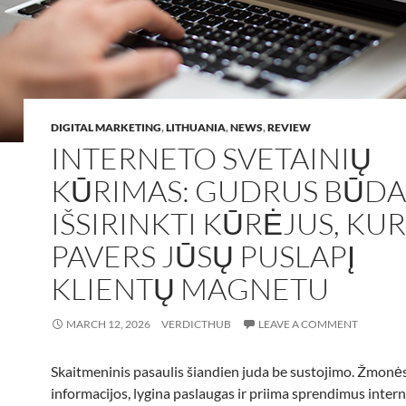
DIGITAL MARKETING
,
LITHUANIA
,
NEWS
,
REVIEW
INTERNETO SVETAINIŲ
KŪRIMAS: GUDRUS BŪDA
IŠSIRINKTI KŪRĖJUS, KUR
PAVERS JŪSŲ PUSLAPĮ
KLIENTŲ MAGNETU
MARCH 12, 2026
VERDICTHUB
LEAVE A COMMENT
Skaitmeninis pasaulis šiandien juda be sustojimo. Žmonės
informacijos, lygina paslaugas ir priima sprendimus intern