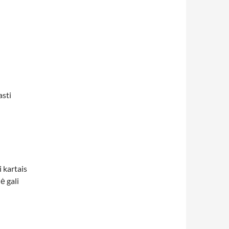
asti
 kartais
ė gali