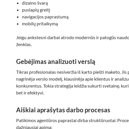
dizaino švarą
puslapių greitį
navigacijos paprastumą
mobilų pritaikymą
Jeigu ankstesni darbai atrodo modernūs ir patogūs naudot
ženklas.
Gebėjimas analizuoti verslą
Tikras profesionalas nesiveržia iš karto piešti maketo. Jis
nagrinėja verslo modelį, klausinėja apie klientus ir analiz
konkurentus. Tokia strategija leidžia sukurti svetainę, kuri 
bet ir efektyvi.
Aiškiai aprašytas darbo procesas
Patikimos agentūros paprastai dirba struktūruotai. Proce
dažniausiai apima: