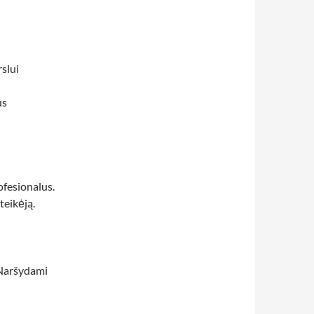
rslui
us
ofesionalus.
teikėją.
. Naršydami