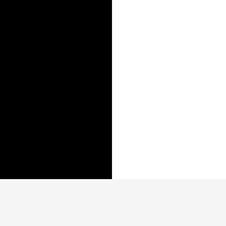
Privacy Policy