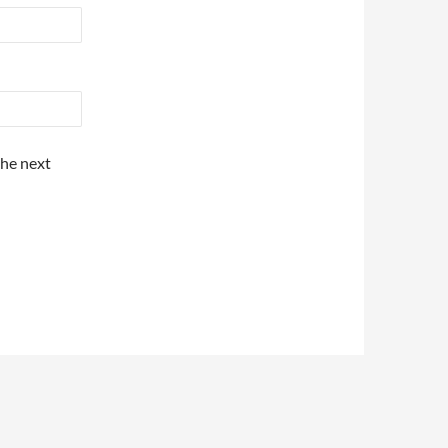
the next