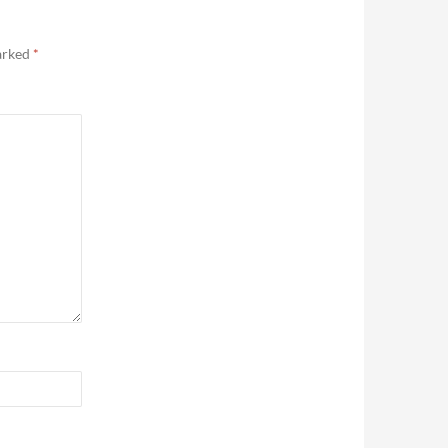
marked
*