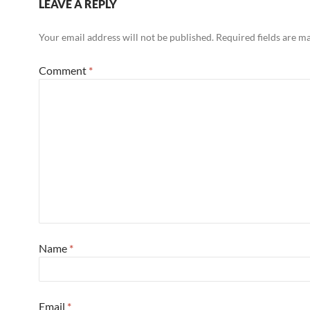
LEAVE A REPLY
Your email address will not be published.
Required fields are 
Comment
*
Name
*
Email
*