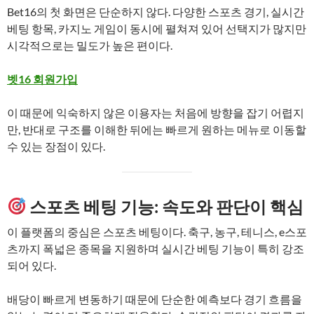
Bet16의 첫 화면은 단순하지 않다. 다양한 스포츠 경기, 실시간
베팅 항목, 카지노 게임이 동시에 펼쳐져 있어 선택지가 많지만
시각적으로는 밀도가 높은 편이다.
벳16 회원가입
이 때문에 익숙하지 않은 이용자는 처음에 방향을 잡기 어렵지
만, 반대로 구조를 이해한 뒤에는 빠르게 원하는 메뉴로 이동할
수 있는 장점이 있다.
스포츠 베팅 기능: 속도와 판단이 핵심
이 플랫폼의 중심은 스포츠 베팅이다. 축구, 농구, 테니스, e스포
츠까지 폭넓은 종목을 지원하며 실시간 베팅 기능이 특히 강조
되어 있다.
배당이 빠르게 변동하기 때문에 단순한 예측보다 경기 흐름을