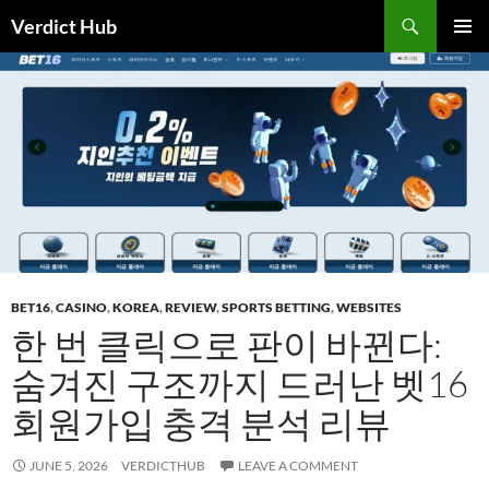
Skip
Search
Verdict Hub
to
PRIMAR
content
MENU
BET16
,
CASINO
,
KOREA
,
REVIEW
,
SPORTS BETTING
,
WEBSITES
한 번 클릭으로 판이 바뀐다:
숨겨진 구조까지 드러난 벳16
회원가입 충격 분석 리뷰
JUNE 5, 2026
VERDICTHUB
LEAVE A COMMENT