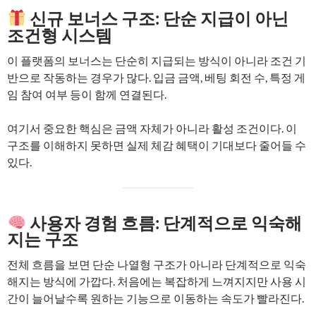
신규 보너스 구조: 단순 지급이 아닌
조건형 시스템
이 플랫폼의 보너스는 단순히 지급되는 방식이 아니라 조건 기
반으로 작동하는 경우가 많다. 입금 금액, 베팅 회전 수, 특정 게
임 참여 여부 등이 함께 연결된다.
여기서 중요한 핵심은 금액 자체가 아니라 활성 조건이다. 이
구조를 이해하지 못하면 실제 체감 혜택이 기대보다 줄어들 수
있다.
사용자 경험 흐름: 단계적으로 익숙해
지는 구조
전체 흐름을 보면 단순 나열형 구조가 아니라 단계적으로 익숙
해지는 방식에 가깝다. 처음에는 복잡하게 느껴지지만 사용 시
간이 늘어날수록 원하는 기능으로 이동하는 속도가 빨라진다.