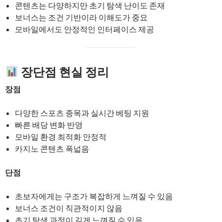
콘텐츠는 다양하지만 초기 탐색 난이도 존재
보너스는 조건 기반이라 이해도가 중요
모바일에서도 안정적인 인터페이스 제공
장단점 현실 정리
장점
다양한 스포츠 종목과 실시간 베팅 지원
빠른 배당 변화 반영
모바일 환경 최적화 안정적
카지노 콘텐츠 폭넓음
단점
초보자에게는 구조가 복잡하게 느껴질 수 있음
보너스 조건이 직관적이지 않음
초기 탐색 과정이 길게 느껴질 수 있음