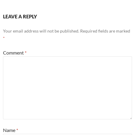
LEAVE A REPLY
Your email address will not be published.
Required fields are marked
*
Comment
*
Name
*