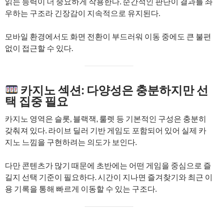
읽는 능력이 더 중요하게 작용한다. 순간적인 판단이 결과를 좌
우하는 구조라 긴장감이 지속적으로 유지된다.
모바일 환경에서도 화면 전환이 부드러워 이동 중에도 큰 불편
없이 접근할 수 있다.
카지노 섹션: 다양성은 충분하지만 선
택 집중 필요
카지노 영역은 슬롯, 블랙잭, 룰렛 등 기본적인 구성은 충분히
갖춰져 있다. 라이브 딜러 기반 게임도 포함되어 있어 실제 카
지노 느낌을 구현하려는 의도가 보인다.
다만 콘텐츠가 많기 때문에 초반에는 어떤 게임을 중심으로 즐
길지 선택 기준이 필요하다. 시간이 지나면 즐겨찾기와 최근 이
용 기록을 통해 빠르게 이동할 수 있는 구조다.