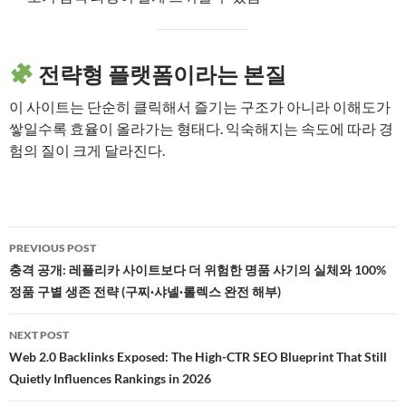
전략형 플랫폼이라는 본질
이 사이트는 단순히 클릭해서 즐기는 구조가 아니라 이해도가
쌓일수록 효율이 올라가는 형태다. 익숙해지는 속도에 따라 경
험의 질이 크게 달라진다.
Post
PREVIOUS POST
navigation
충격 공개: 레플리카 사이트보다 더 위험한 명품 사기의 실체와 100%
정품 구별 생존 전략 (구찌·샤넬·롤렉스 완전 해부)
NEXT POST
Web 2.0 Backlinks Exposed: The High-CTR SEO Blueprint That Still
Quietly Influences Rankings in 2026