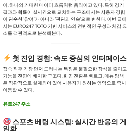
어, 하나의 거대한 데이터 흐름처럼 움직이고 있다. 특히 경기
결과와 확률이 실시간으로 교차하는 구조에서는 사용자 경험
이 단순한 ‘참여’가 아니라 ‘판단의 연속’으로 변한다. 이번 글에
서는 EURO247 TOTO 기반 서비스의 전반적인 구성과 체감 요
소를 객관적으로 분석해본다.
첫 진입 경험: 속도 중심의 인터페이스
접속 직후 가장 먼저 드러나는 특징은 불필요한 장식을 줄이고
기능을 전면에 배치한 구조다. 화면 전환은 빠르고, 메뉴 탐색
은 직관적으로 설계되어 있어 사용자가 원하는 영역으로 즉시
이동할 수 있다.
유로247 주소
스포츠 베팅 시스템: 실시간 반응의 게
임화