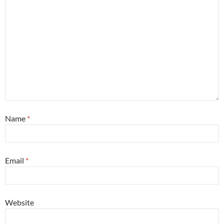
Name
*
Email
*
Website