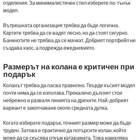
отделения. За минималистичен стил изберете по-тънък
модел.
Вътрешната организация трябва да бъде логична.
Картите трябва да се вадят лесно, но да стоят сигурно.
Банкнотите не трябва да се мачкат. Добрият портфейл не
създава хаос, а подрежда ежедневието.
Размерът на колана е критичен при
подарък
Коланът трябва да пасва правилно. Твърде късият модел
почти няма да се използва. Прекалено дългият стои
небрежно и разваля линията на дрехите. Най-добрият
вариант е закопчаване около средната дупка.
Когато избирате подарък, точният размер може да бъде
труден. Затова е практично да потърсите колан, който
може да се скъсява откъм катарамата. Това намалява