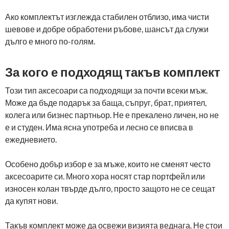
Ако комплектът изглежда стабилен отблизо, има чисти
шевове и добре обработени ръбове, шансът да служи
дълго е много по-голям.
За кого е подходящ такъв комплект
Този тип аксесоари са подходящи за почти всеки мъж.
Може да бъде подарък за баща, съпруг, брат, приятел,
колега или бизнес партньор. Не е прекалено личен, но не
е и студен. Има ясна употреба и лесно се вписва в
ежедневието.
Особено добър избор е за мъже, които не сменят често
аксесоарите си. Много хора носят стар портфейл или
износен колан твърде дълго, просто защото не се сещат
да купят нови.
Такъв комплект може да освежи визията веднага. Не стои