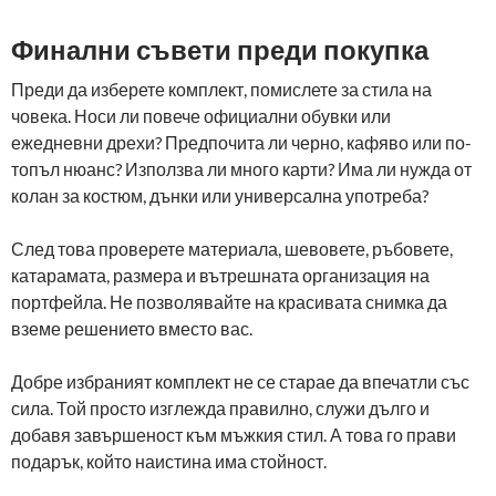
Финални съвети преди покупка
Преди да изберете комплект, помислете за стила на
човека. Носи ли повече официални обувки или
ежедневни дрехи? Предпочита ли черно, кафяво или по-
топъл нюанс? Използва ли много карти? Има ли нужда от
колан за костюм, дънки или универсална употреба?
След това проверете материала, шевовете, ръбовете,
катарамата, размера и вътрешната организация на
портфейла. Не позволявайте на красивата снимка да
вземе решението вместо вас.
Добре избраният комплект не се старае да впечатли със
сила. Той просто изглежда правилно, служи дълго и
добавя завършеност към мъжкия стил. А това го прави
подарък, който наистина има стойност.