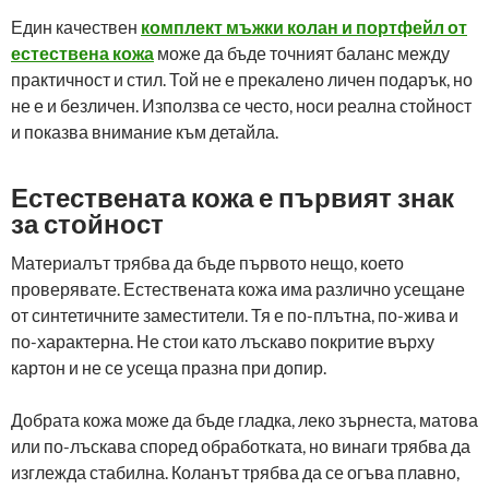
Един качествен
комплект мъжки колан и портфейл от
естествена кожа
може да бъде точният баланс между
практичност и стил. Той не е прекалено личен подарък, но
не е и безличен. Използва се често, носи реална стойност
и показва внимание към детайла.
Естествената кожа е първият знак
за стойност
Материалът трябва да бъде първото нещо, което
проверявате. Естествената кожа има различно усещане
от синтетичните заместители. Тя е по-плътна, по-жива и
по-характерна. Не стои като лъскаво покритие върху
картон и не се усеща празна при допир.
Добрата кожа може да бъде гладка, леко зърнеста, матова
или по-лъскава според обработката, но винаги трябва да
изглежда стабилна. Коланът трябва да се огъва плавно,