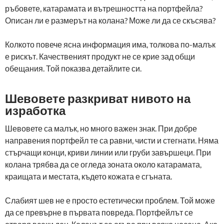
ръбовете, катарамата и вътрешността на портфейла?
Описан ли е размерът на колана? Може ли да се скъсява?
Колкото повече ясна информация има, толкова по-малък
е рискът. Качественият продукт не се крие зад общи
обещания. Той показва детайлите си.
Шевовете разкриват нивото на
изработка
Шевовете са малък, но много важен знак. При добре
направения портфейл те са равни, чисти и стегнати. Няма
стърчащи конци, криви линии или груби завършеци. При
колана трябва да се огледа зоната около катарамата,
краищата и местата, където кожата е сгъната.
Слабият шев не е просто естетически проблем. Той може
да се превърне в първата повреда. Портфейлът се