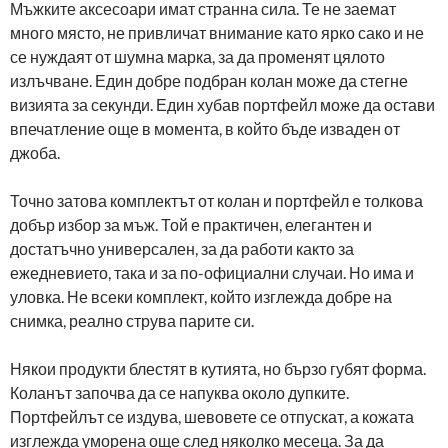
Мъжките аксесоари имат странна сила. Те не заемат
много място, не привличат внимание като ярко сако и не
се нуждаят от шумна марка, за да променят цялото
излъчване. Един добре подбран колан може да стегне
визията за секунди. Един хубав портфейл може да остави
впечатление още в момента, в който бъде изваден от
джоба.
Точно затова комплектът от колан и портфейл е толкова
добър избор за мъж. Той е практичен, елегантен и
достатъчно универсален, за да работи както за
ежедневието, така и за по-официални случаи. Но има и
уловка. Не всеки комплект, който изглежда добре на
снимка, реално струва парите си.
Някои продукти блестят в кутията, но бързо губят форма.
Коланът започва да се напуква около дупките.
Портфейлът се издува, шевовете се отпускат, а кожата
изглежда уморена още след няколко месеца. За да