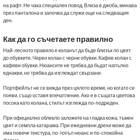
на рафт. Не чака специален повод. Влиза в джоба, минава
през панталона и започва да служи още на следващия
ден.
Как да го съчетаете правилно
Най-лесното правило е коланът да бъде близък по цвят
до обувките. Черен колан с черни обувки. Кафяв колан с
кафяви обувки. Нюансите не трябва да бъдат напълно
еднакви, но трябва да изглеждат свързани.
Портфейлът не се вижда през цялото време, но когато се
появи, също оставя впечатление. Ако е в същата цветова
посока като колана, стилът изглежда по-подреден.
При официално облекло заложете на гладка кожа, тъмен
цвят и семпла катарама. При ежедневни дрехи може да
има повече текстура, по-топъл нюанс и по-спокойна