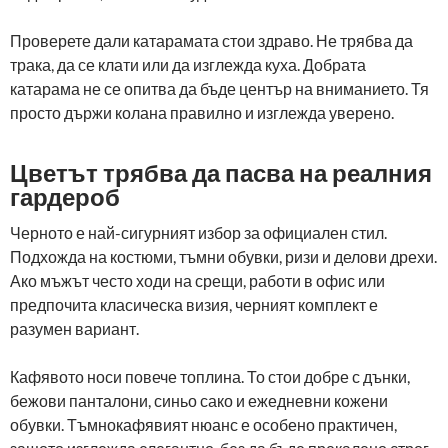
Проверете дали катарамата стои здраво. Не трябва да
трака, да се клати или да изглежда куха. Добрата
катарама не се опитва да бъде център на вниманието. Тя
просто държи колана правилно и изглежда уверено.
Цветът трябва да пасва на реалния
гардероб
Черното е най-сигурният избор за официален стил.
Подхожда на костюми, тъмни обувки, ризи и делови дрехи.
Ако мъжът често ходи на срещи, работи в офис или
предпочита класическа визия, черният комплект е
разумен вариант.
Кафявото носи повече топлина. То стои добре с дънки,
бежови панталони, синьо сако и ежедневни кожени
обувки. Тъмнокафявият нюанс е особено практичен,