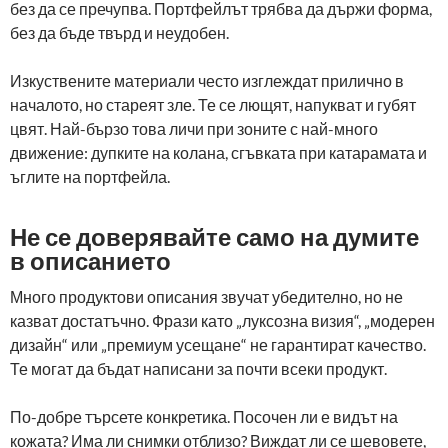
без да се пречупва. Портфейлът трябва да държи форма,
без да бъде твърд и неудобен.
Изкуствените материали често изглеждат прилично в
началото, но стареят зле. Те се лющят, напукват и губят
цвят. Най-бързо това личи при зоните с най-много
движение: дупките на колана, сгъвката при катарамата и
ъглите на портфейла.
Не се доверявайте само на думите
в описанието
Много продуктови описания звучат убедително, но не
казват достатъчно. Фрази като „луксозна визия“, „модерен
дизайн“ или „премиум усещане“ не гарантират качество.
Те могат да бъдат написани за почти всеки продукт.
По-добре търсете конкретика. Посочен ли е видът на
кожата? Има ли снимки отблизо? Виждат ли се шевовете,