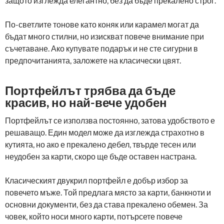
защото изглежда елегантно, без да бъде прекалено строг.
По-светлите тонове като коняк или карамел могат да
бъдат много стилни, но изискват повече внимание при
съчетаване. Ако купувате подарък и не сте сигурни в
предпочитанията, заложете на класически цвят.
Портфейлът трябва да бъде
красив, но най-вече удобен
Портфейлът се използва постоянно, затова удобството е
решаващо. Един модел може да изглежда страхотно в
кутията, но ако е прекалено дебел, твърде тесен или
неудобен за карти, скоро ще бъде оставен настрана.
Класическият двукрил портфейл е добър избор за
повечето мъже. Той предлага място за карти, банкноти и
основни документи, без да става прекалено обемен. За
човек, който носи много карти, потърсете повече