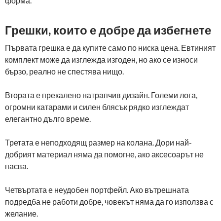
форма.
Грешки, които е добре да избегнете
Първата грешка е да купите само по ниска цена. Евтиният
комплект може да изглежда изгоден, но ако се износи
бързо, реално не спестява нищо.
Втората е прекалено натрапчив дизайн. Големи лога,
огромни катарами и силен блясък рядко изглеждат
елегантно дълго време.
Третата е неподходящ размер на колана. Дори най-
добрият материал няма да помогне, ако аксесоарът не
пасва.
Четвъртата е неудобен портфейл. Ако вътрешната
подредба не работи добре, човекът няма да го използва с
желание.