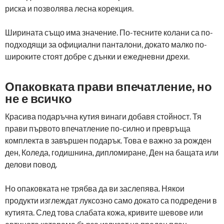
риска и позволява лесна корекция.
Ширината също има значение. По-тесните колани са по-
подходящи за официални панталони, докато малко по-
широките стоят добре с дънки и ежедневни дрехи.
Опаковката прави впечатление, но
не е всичко
Красива подаръчна кутия винаги добавя стойност. Тя
прави първото впечатление по-силно и превръща
комплекта в завършен подарък. Това е важно за рожден
ден, Коледа, годишнина, дипломиране, Ден на бащата или
делови повод.
Но опаковката не трябва да ви заслепява. Някои
продукти изглеждат луксозно само докато са подредени в
кутията. След това слабата кожа, кривите шевове или