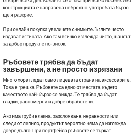
отваря всеки ден. Коланът се огъва при всяко носене. Ако
конструкцията е направена небрежно, употребата бързо
ще я разкрие.
При онлайн покупка увеличете снимките. Ъглите често
издават истината. Ако там всичко изглежда чисто, шансът
за добър продукт е по-висок.
Ръбовете трябва да бъдат
завършени, а не просто изрязани
Много хора гледат само лицевата страна на аксесоарите.
Това е грешка. Ръбовете са едно от местата, където
качеството най-бързо се вижда. Те трябва да бъдат
гладки, равномерни и добре обработени.
Ако има груби влакна, разслояване, неравности или
следи от лепило, продуктът вероятно няма да изглежда
добре дълго. При портфейла ръбовете се търкат