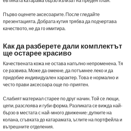
евтината катарама бързо излизат на преден план.
Първо оценете аксесоарите. После гледайте
презентацията. Добрата кутия трябва да подчертава
качеството, не да го имитира.
Как да разберете дали комплектът
ще остарее красиво
Качествената кожа не остава напълно непроменена. Тя
се развива. Може да омекне, да потъмнее леко и да
придобие индивидуален характер. Това е нормално и
често прави аксесоара още по-приятен.
Слабият материал старее по друг начин. Той се лющи,
цепи, разслоява и губи форма. Разликата се вижда най-
бързо в местата с най-много движение: дупките на
колана, сгъвката до катарамата, ъглите на портфейла и
вътрешните отделения.