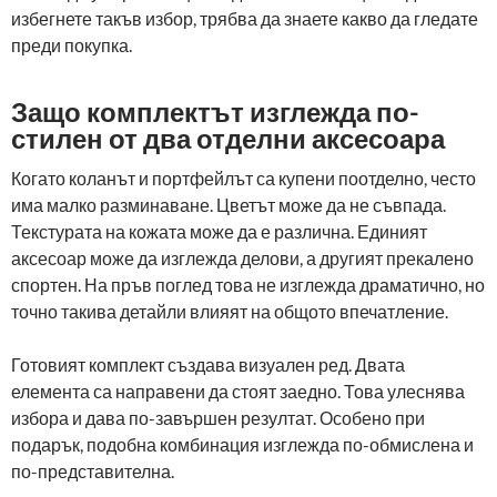
избегнете такъв избор, трябва да знаете какво да гледате
преди покупка.
Защо комплектът изглежда по-
стилен от два отделни аксесоара
Когато коланът и портфейлът са купени поотделно, често
има малко разминаване. Цветът може да не съвпада.
Текстурата на кожата може да е различна. Единият
аксесоар може да изглежда делови, а другият прекалено
спортен. На пръв поглед това не изглежда драматично, но
точно такива детайли влияят на общото впечатление.
Готовият комплект създава визуален ред. Двата
елемента са направени да стоят заедно. Това улеснява
избора и дава по-завършен резултат. Особено при
подарък, подобна комбинация изглежда по-обмислена и
по-представителна.