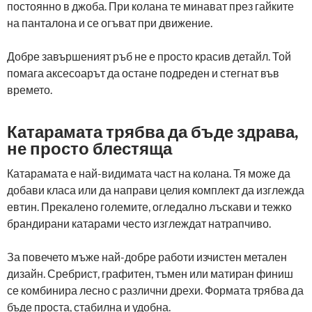
постоянно в джоба. При колана те минават през гайките
на панталона и се огъват при движение.
Добре завършеният ръб не е просто красив детайл. Той
помага аксесоарът да остане подреден и стегнат във
времето.
Катарамата трябва да бъде здрава,
не просто блестяща
Катарамата е най-видимата част на колана. Тя може да
добави класа или да направи целия комплект да изглежда
евтин. Прекалено големите, огледално лъскави и тежко
брандирани катарами често изглеждат натрапчиво.
За повечето мъже най-добре работи изчистен метален
дизайн. Сребрист, графитен, тъмен или матиран финиш
се комбинира лесно с различни дрехи. Формата трябва да
бъде проста, стабилна и удобна.