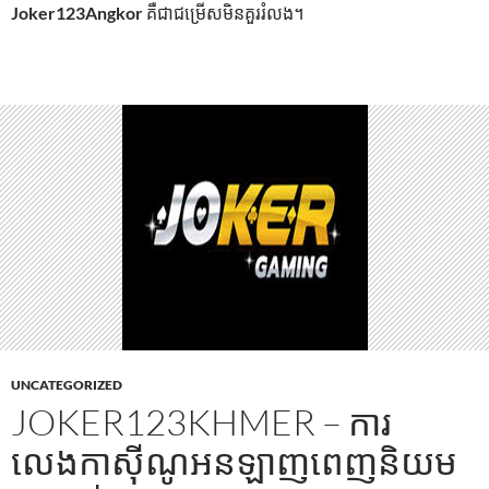
Joker123Angkor
គឺជាជម្រើសមិនគួររំលង។
UNCATEGORIZED
JOKER123KHMER – ការ
លេងកាស៊ីណូអនឡាញពេញនិយម