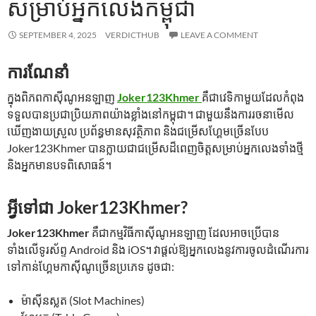
សម្រាប់អ្នកលេងកម្ពុជា
SEPTEMBER 4, 2025
VERDICTHUB
LEAVE A COMMENT
ការណែនាំ
ក្នុងពិភពកាស៊ីណូអនឡាញ
Joker123Khmer
គឺជាវេទិកាមួយដែលកំពុង
ទទួលបានប្រជាប្រិយភាពយ៉ាងខ្លាំងនៅកម្ពុជា។ ជាមួយនឹងការរចនាមើល
ឃើញងាយស្រួល ប្រព័ន្ធមានសុវត្ថិភាព និងជម្រើសហ្គែមច្រើនបែប
Joker123Khmer បានក្លាយជាជម្រើសដ៏ពេញចិត្តសម្រាប់អ្នកលេងទាំងថ្មី
និងអ្នកមានបទពិសោធន៍។
អ្វីទៅជា Joker123Khmer?
Joker123Khmer
គឺជាកម្មវិធីកាស៊ីណូអនឡាញ ដែលអាចប្រើបាន
ទាំងលើទូរស័ព្ទ Android និង iOS។ វាផ្តល់ឱ្យអ្នកលេងនូវការចូលដំណើរការ
ទៅកាន់ហ្គែមកាស៊ីណូច្រើនប្រភេទ ដូចជា:
ម៉ាស៊ីនស្លត (Slot Machines)