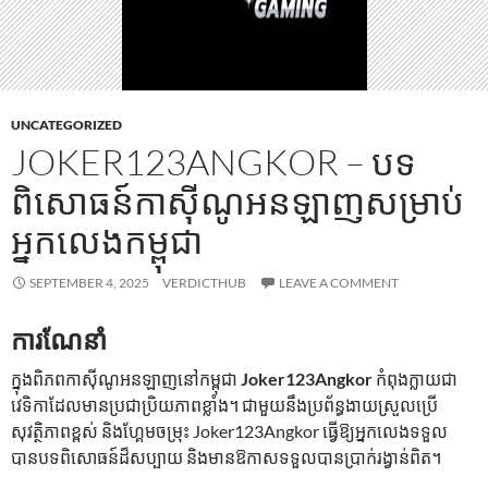
UNCATEGORIZED
JOKER123ANGKOR – បទ
ពិសោធន៍កាស៊ីណូអនឡាញសម្រាប់
អ្នកលេងកម្ពុជា
SEPTEMBER 4, 2025
VERDICTHUB
LEAVE A COMMENT
ការណែនាំ
ក្នុងពិភពកាស៊ីណូអនឡាញនៅកម្ពុជា
Joker123Angkor
កំពុងក្លាយជា
វេទិកាដែលមានប្រជាប្រិយភាពខ្លាំង។ ជាមួយនឹងប្រព័ន្ធងាយស្រួលប្រើ
សុវត្ថិភាពខ្ពស់ និងហ្គែមចម្រុះ Joker123Angkor ធ្វើឱ្យអ្នកលេងទទួល
បានបទពិសោធន៍ដ៏សប្បាយ និងមានឱកាសទទួលបានប្រាក់រង្វាន់ពិត។