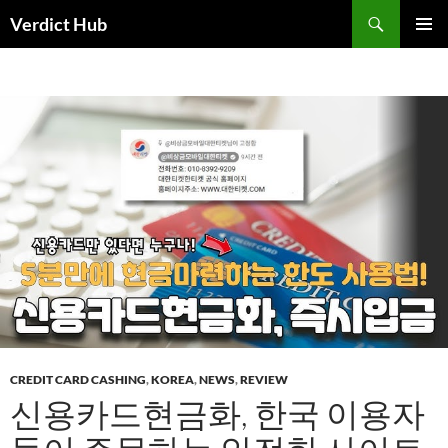
Skip
Search
Verdict Hub
to
PRIMAR
content
MENU
CREDIT CARD CASHING
,
KOREA
,
NEWS
,
REVIEW
신용카드현금화, 한국 이용자