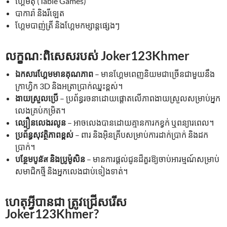
ហ្គែមតុ (Table Games)
បាការ៉ា និងរីឡេត
ហ្គែមបាញ់ត្រី និងហ្គែមកម្សាន្តផ្សេងៗ
លក្ខណៈពិសេសរបស់ Joker123Khmer
ឯកសារហ្គែមមានគុណភាព
– មានហ្គែមពេញនិយមជាច្រើនជាមួយនឹង
ក្រាហ្វិក 3D និងអត្រាប្រាក់ឈ្នះខ្ពស់។
ងាយស្រួលប្រើ
– ប្រព័ន្ធរចនាដោយផ្តោតលើភាពងាយស្រួលសម្រាប់អ្នក
លេងគ្រប់កម្រិត។
ល្បឿនលេងរលូន
– អាចលេងបានដោយគ្មានការកខ្វក់ ឬពន្យារពេល។
ប្រព័ន្ធសុវត្ថិភាពខ្ពស់
– ពារ និងអ៊ិនគ្រីបសម្រាប់ការដាក់ប្រាក់ និងដក
ប្រាក់។
បន្ថែមបូនัส និងប្រូម៉ូសិន
– មានការផ្តល់ជូនដ៏គួរឱ្យចាប់អារម្មណ៍សម្រាប់
សមាជិកថ្មី និងអ្នកលេងជាប់ទៀងទាត់។
ហេតុអ្វីបានជា ត្រូវជ្រើសរើស
Joker123Khmer?