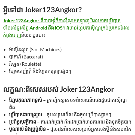
អ្វីទៅជា Joker123Angkor?
Joker123Angkor
គឺជាកម្មវិធីកាស៊ីណូអនឡាញ ដែលអាចប្រើបាន
ទាំងលើទូរស័ព្ទ
Android និង iOS
។ វាមានហ្គែមកាស៊ីណូគ្រប់ប្រភេទដែល
កំពុងពេញ
និយម ដូចជា៖
ម៉ាស៊ីនស្លត (Slot Machines)
បាការ៉ា (Baccarat)
រីឡេត (Roulette)
ហ្គែមបាញ់ត្រី និងហ្គែមកម្សាន្តផ្សេងៗ
លក្ខណៈពិសេសរបស់ Joker123Angkor
ហ្គែមគុណភាពខ្ពស់
– ក្រាហ្វិកស្អាត បទពិសោធន៍លេងដូចជាកាស៊ីណូ
ពិត
ប្រើបានងាយស្រួល
– ចុះឈ្មោះរហ័ស និងចូលប្រើបានភ្លាមៗ
ប្រព័ន្ធសុវត្ថិភាព
– ការដាក់ប្រាក់ និងដកប្រាក់មានការពារ និងទុកចិត្តបាន
បូណាស់ និងប្រូម៉ូសិន
– ផ្តល់ជូនពិសេសសម្រាប់អ្នកលេងថ្មី និងសមាជិក