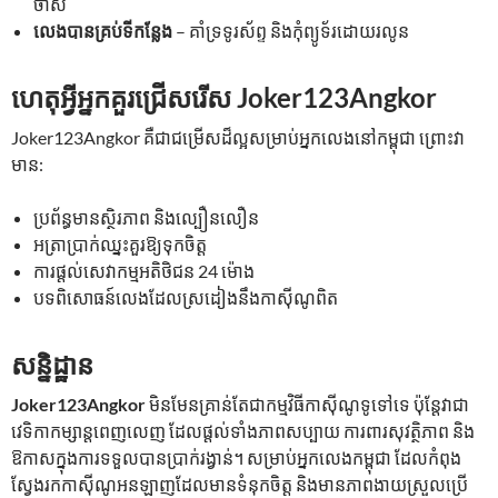
ចាស់
លេងបានគ្រប់ទីកន្លែង
– គាំទ្រទូរស័ព្ទ និងកុំព្យូទ័រដោយរលូន
ហេតុអ្វីអ្នកគួរជ្រើសរើស Joker123Angkor
Joker123Angkor គឺជាជម្រើសដ៏ល្អសម្រាប់អ្នកលេងនៅកម្ពុជា ព្រោះវា
មាន:
ប្រព័ន្ធមានស្ថិរភាព និងល្បឿនលឿន
អត្រាប្រាក់ឈ្នះគួរឱ្យទុកចិត្ត
ការផ្តល់សេវាកម្មអតិថិជន 24 ម៉ោង
បទពិសោធន៍លេងដែលស្រដៀងនឹងកាស៊ីណូពិត
សន្និដ្ឋាន
Joker123Angkor
មិនមែនគ្រាន់តែជាកម្មវិធីកាស៊ីណូទូទៅទេ ប៉ុន្តែវាជា
វេទិកាកម្សាន្តពេញលេញ ដែលផ្តល់ទាំងភាពសប្បាយ ការពារសុវត្ថិភាព និង
ឱកាសក្នុងការទទួលបានប្រាក់រង្វាន់។ សម្រាប់អ្នកលេងកម្ពុជា ដែលកំពុង
ស្វែងរកកាស៊ីណូអនឡាញដែលមានទំនុកចិត្ត និងមានភាពងាយស្រួលប្រើ