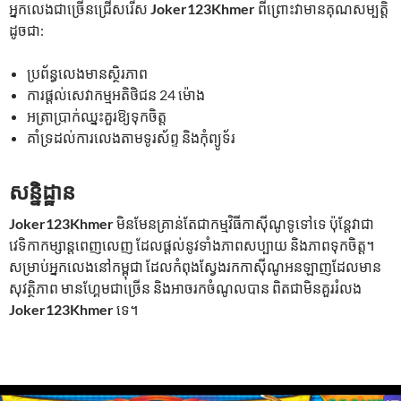
អ្នកលេងជាច្រើនជ្រើសរើស
Joker123Khmer
ពីព្រោះវាមានគុណសម្បត្តិ
ដូចជា:
ប្រព័ន្ធលេងមានស្ថិរភាព
ការផ្តល់សេវាកម្មអតិថិជន 24 ម៉ោង
អត្រាប្រាក់ឈ្នះគួរឱ្យទុកចិត្ត
គាំទ្រដល់ការលេងតាមទូរស័ព្ទ និងកុំព្យូទ័រ
សន្និដ្ឋាន
Joker123Khmer
មិនមែនគ្រាន់តែជាកម្មវិធីកាស៊ីណូទូទៅទេ ប៉ុន្តែវាជា
វេទិកាកម្សាន្តពេញលេញ ដែលផ្តល់នូវទាំងភាពសប្បាយ និងភាពទុកចិត្ត។
សម្រាប់អ្នកលេងនៅកម្ពុជា ដែលកំពុងស្វែងរកកាស៊ីណូអនឡាញដែលមាន
សុវត្ថិភាព មានហ្គែមជាច្រើន និងអាចរកចំណូលបាន ពិតជាមិនគួររំលង
Joker123Khmer
ទេ។