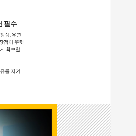
닌 필수
정성, 유연
 장점이 뚜렷
쉽게 확보할
여유를 지켜