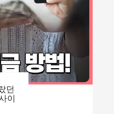
몰랐던
 사이