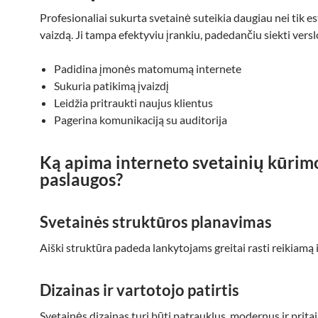
Profesionaliai sukurta svetainė suteikia daugiau nei tik es
vaizdą. Ji tampa efektyviu įrankiu, padedančiu siekti verslo
Padidina įmonės matomumą internete
Sukuria patikimą įvaizdį
Leidžia pritraukti naujus klientus
Pagerina komunikaciją su auditorija
Ką apima interneto svetainių kūrim
paslaugos?
Svetainės struktūros planavimas
Aiški struktūra padeda lankytojams greitai rasti reikiamą 
Dizainas ir vartotojo patirtis
Svetainės dizainas turi būti patrauklus, modernus ir prita