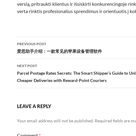
verslą, pritraukti klientus ir išsiskirti konkurencingoje rin
verta rinktis profesionalius sprendimus ir orientuotis į ko
Post
PREVIOUS POST
navigation
爱思助手介绍：一款常见的苹果设备管理软件
NEXT POST
Parcel Postage Rates Secrets: The Smart Shipper’s Guide to Un
Cheaper Deliveries with Reward-Point Couriers
LEAVE A REPLY
Your email address will not be published.
Required fields are 
Comment
*