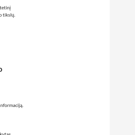
tetinį
 tikslų.
o
informaciją.
ikytas