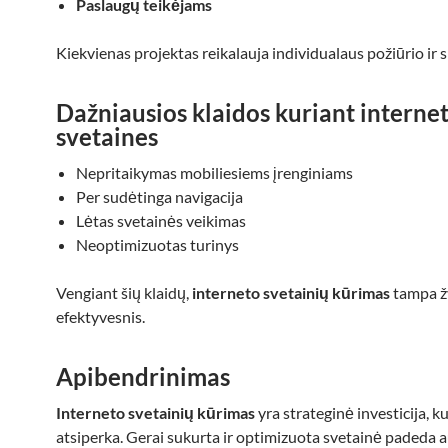
Paslaugų teikėjams
Kiekvienas projektas reikalauja individualaus požiūrio ir
Dažniausios klaidos kuriant interne
svetaines
Nepritaikymas mobiliesiems įrenginiams
Per sudėtinga navigacija
Lėtas svetainės veikimas
Neoptimizuotas turinys
Vengiant šių klaidų,
interneto svetainių kūrimas
tampa ž
efektyvesnis.
Apibendrinimas
Interneto svetainių kūrimas
yra strateginė investicija, kur
atsiperka. Gerai sukurta ir optimizuota svetainė padeda a