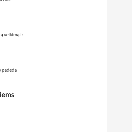
ą veikimą ir
s padeda
giems