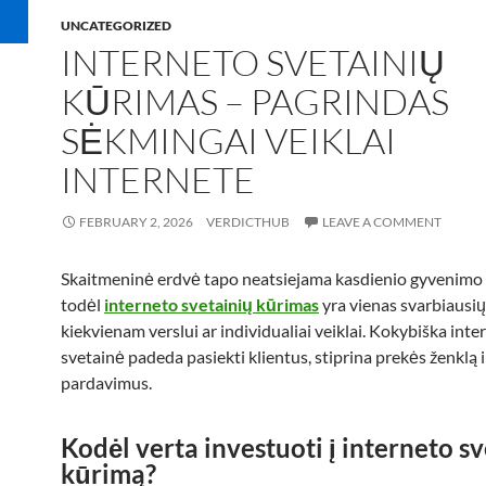
UNCATEGORIZED
INTERNETO SVETAINIŲ
KŪRIMAS – PAGRINDAS
SĖKMINGAI VEIKLAI
INTERNETE
FEBRUARY 2, 2026
VERDICTHUB
LEAVE A COMMENT
Skaitmeninė erdvė tapo neatsiejama kasdienio gyvenimo 
todėl
interneto svetainių kūrimas
yra vienas svarbiausių
kiekvienam verslui ar individualiai veiklai. Kokybiška inte
svetainė padeda pasiekti klientus, stiprina prekės ženklą i
pardavimus.
Kodėl verta investuoti į interneto s
kūrimą?