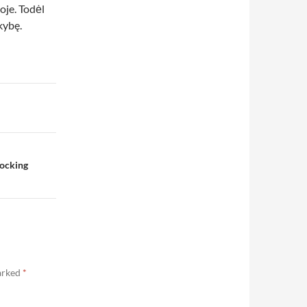
koje. Todėl
kybę.
locking
marked
*