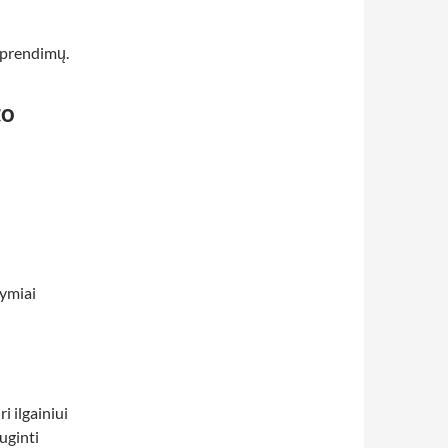
 sprendimų.
to
ymiai
i ilgainiui
uginti