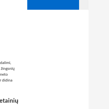
dalimi,
 žingsnių
rneto
r didina
vetainių