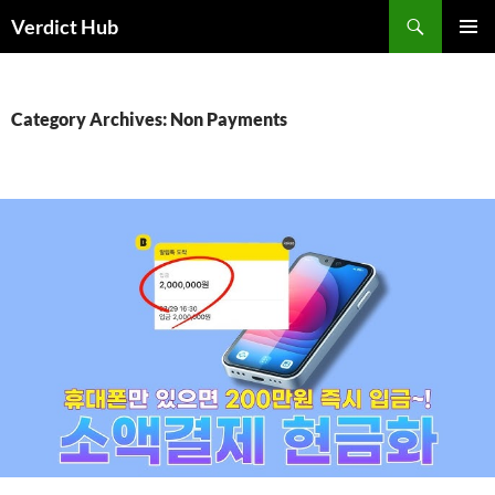
Skip
Search
Verdict Hub
to
PRIMAR
content
MENU
Category Archives: Non Payments